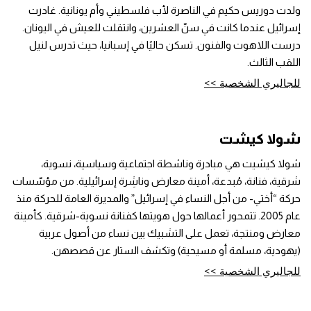
ولدت دوريس حكيم في الناصرة لأب فلسطيني وأم يونانية. غادرت
إسرائيل عندما كانت في سنّ العشرين، وانتقلت للعيش في اليونان.
درست اللاهوت والفنون. تسكن حاليًا في إسبانيا، حيث تدرس لنيل
اللقب الثالث.
للجاليري الشخصية >>
شولا كيشت
شولا كيشيت هي مبادرة وناشطة اجتماعية وسياسية، نسوية،
شرقية، فنانة، مُبدعة، أمينة معارض وناشِرة إسرائيلية. من مؤسّسات
حركة “أختي- من أجل النساء في إسرائيل” والمديرة العامة للحركة منذ
عام 2005. تتمحور أعمالها حول هويتها كفنانة نسوية-شرقية. كأمينة
معارض ومنتجة، تعمل على التشبيك بين نساء من أصول عربية
(يهودية، مسلمة أو مسيحية) وتكشف الستار عن قصصهن.
للجاليري الشخصية >>