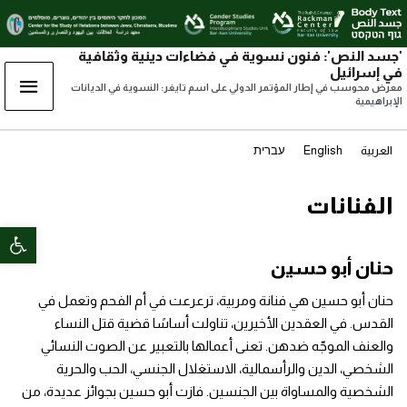
'جسد النص': فنون نسوية في فضاءات دينية وثقافية
القائ
في إسرائيل
معرض محوسب في إطار المؤتمر الدولي على اسم تايغر: النسوية في الديانات
الإبراهيمية
الرئي
العربية
English
עברית
الفنانات
oolbar
حنان أبو حسين
حنان أبو حسين هي فنانة ومربية، ترعرعت في أم الفحم وتعمل في
القدس. في العقدين الأخيرين، تناولت أساسًا قضية قتل النساء
والعنف الموجّه ضدهن. تعنى أعمالها بالتعبير عن الصوت النسائي
الشخصي، الدين والرأسمالية، الاستغلال الجنسي، الحب والحرية
الشخصية والمساواة بين الجنسين. فازت أبو حسين بجوائز عديدة، من