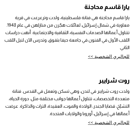
يارا قاسم محاجنة
يارا قاسم محاجنة هي فنانة فلسطينية، ولدت وترعرعت في قرية
معاوية في شمال إسرائيل، لعائلات هجّرن من منازلهن في عام 1948.
تتناول أعمالها الصدمات النفسية، الثقافية والاجتماعية. أنهت دراسات
اللقب الأول في الفنون في جامعة حيفا بتفوق، وتدرس الآن لنيل اللقب
الثاني.
للجاليري الشخصية >>
روت شرايبر
ولدت روت شرايبر في لندن، وهي تسكن وتعمل في القدس. فنانة
متعددة التخصصات، تتناول أعمالها جوانب مختلفة مثل: دورة الحياة،
التشيّخ، قضايا الجندر، الولادة والموت، العقيدة، التراث والذاكرة. عرضت
أعمالها في إسرائيل، أوروبا والولايات المتحدة.
للجاليري الشخصية >>