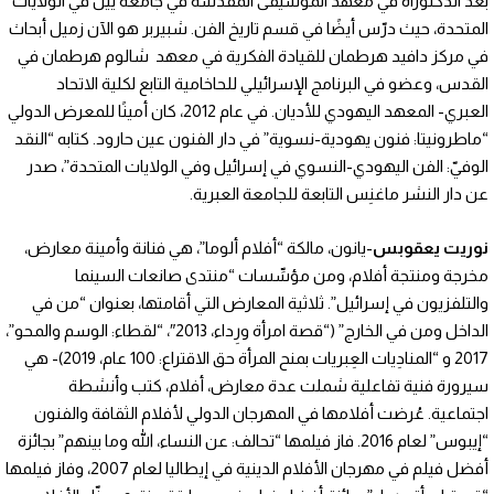
بعد الدكتوراه في معهد الموسيقى المقدسة في جامعة ييل في الولايات
المتحدة، حيث درّس أيضًا في قسم تاريخ الفن. شبيربر هو الآن زميل أبحاث
في مركز دافيد هرطمان للقيادة الفكرية في معهد شالوم هرطمان في
القدس، وعضو في البرنامج الإسرائيلي للحاخامية التابع لكلية الاتحاد
العبري- المعهد اليهودي للأديان. في عام 2012، كان أمينًا للمعرض الدولي
“ماطرونيتا: فنون يهودية-نسوية” في دار الفنون عين حارود. كتابه “النقد
الوفيّ: الفن اليهودي-النسوي في إسرائيل وفي الولايات المتحدة”، صدر
عن دار النشر ماغنِس التابعة للجامعة العبرية.
نوريت يعقوبس
-يانون، مالكة “أفلام ألوما”، هي فنانة وأمينة معارض،
مخرجة ومنتجة أفلام، ومن مؤسِّسات “منتدى صانعات السينما
والتلفزيون في إسرائيل”. ثلاثية المعارض التي أقامتها، بعنوان “من في
الداخل ومن في الخارج” (“قصة امرأة ورِداء، 2013″، “لقطاء: الوسم والمحو”،
2017 و “المنادِيات العِبريات بمنح المرأة حق الاقتراع: 100 عام، 2019)- هي
سيرورة فنية تفاعلية شملت عدة معارض، أفلام، كتب وأنشطة
اجتماعية. عُرضت أفلامها في المهرجان الدولي لأفلام الثقافة والفنون
“إيبوس” لعام 2016. فاز فيلمها “تحالف: عن النساء، الله وما بينهم” بجائزة
أفضل فيلم في مهرجان الأفلام الدينية في إيطاليا لعام 2007، وفاز فيلمها