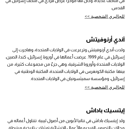
في متاحف عديدة، وكان لها مؤخّرًا عرض فردي في متحف إسرائيل في
القدس.
للجاليري الشخصية >>
آندي أرنوفيتش
ولدت آندي آرنوفيتش وترعرعت في الولايات المتحدة، وهاجرت إلى
إسرائيل في عام 1999. عرضت أعمالها في أوروبا، إسرائيل، كندا، الصين،
الولايات المتحدة وأوروبا الشرقية، وهي جزءٌ من مجموعات كثيرة، من
بينها: مكتبة الكونغرس في الولايات المتحدة، المكتبة الوطنية في
إسرائيل، ومؤسسة سميثسونيان في الولايات المتحدة.
للجاليري الشخصية >>
إيتسيك باداش
ولد إيتسيك باداش في نتانيا لأبوين من أصول ليبية. تتناول أعماله في
مجالات التصوير، الفيديو والأعمال الإنشائية تمثيلات تاريخية مرتبطة