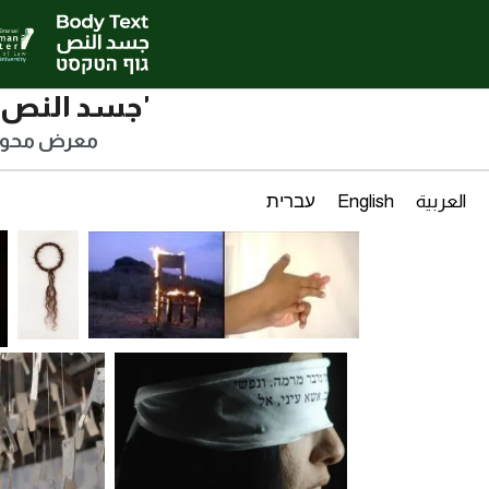
'جسد النص':
معرض محوسب 
العربية
English
עברית
دافنا شالوم، شعائر "همافديل"
فاطمة
أبو رومي،
جديلة أمي