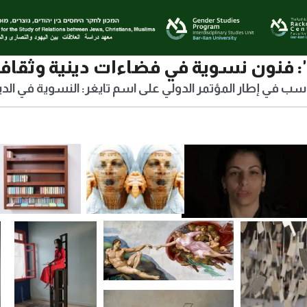
 فنون نسوية في فضاءات دينية وثقافي
في إطار المؤتمر الدولي على اسم تايغر: النسوية في الديان
ياعيل سرلين، قدّوس
نحاما غولان، كتاب
روت شرايبر، ها نحن
نسائي
نتقدّم أخيرَا: خزانة كتبي