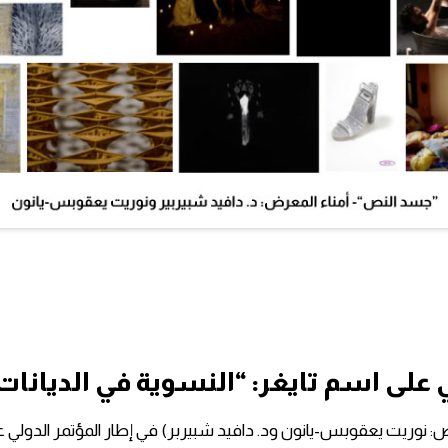
ل
ف
ي
د
ي
و
لى اسم تايغر: “النسوية في الديانات ا
ريت يعقوبس-يانون ود. دافيد شبيربر) في إطار المؤتمر الدولي على ا