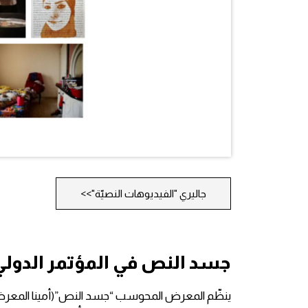
جاليري "الفيديوهات النصيّة">>
جسد النص في المؤتمر الدولي ع
ينظّم المعرض المحوسب “جسد النص”(أمينا المعرض: نو