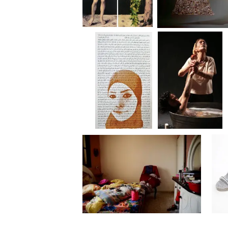
العروس
آندي آرنوفيتش، بعد 504
آندي آرنوفيتش، معطف
أعوام
المرأة المقيدة
إيتسيك باداش،
دوريس حكيم،
ديواني
فيرونيكا