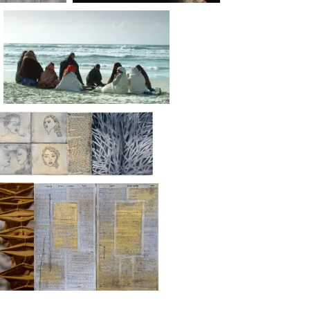
حنان أبو حسين، حر
دافنا شالوم، صلاة مسائية
إيتسيك باداش، زالا
شولا كيشت، بنات صلفحاد