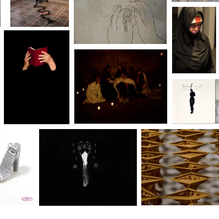
الجانب النسائي لله
ية مؤقتة
اسم الفنانه: رائده
يارا قاسم محاجنة، ختان نساء
أدون، ذاكرة جسد
دوريس
حكيم، آفي
الله
رائده أدون، الولاده من جديد
أميرة زيان جميلة