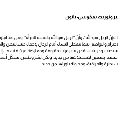
و حسين، "جسدي ملكي وليس
ياعيل سرلين، خرائطية علامات
بير ونوريت يعقوبس-يانون
"
مفقودة (لوح 2/3)
نحاما غولان،
لتكن دربك
خضراء
 فإنّ الرجل هو الله”، وأنّ “الرجل هو الله بالنسبة للمرأة”. ومن هنا انبثق 
لاحترام والتواضع، بينما تتغطى النساء أمام الرجال لإخفاء جنسانيتهن
يات ودرزيات- يقدن سيرورات مقاومة ومعارضة مركبة تسعى إلى تق
ت نفسه، يسعين لاستملاكها من جديد، ولكن بشروطهن. تشكّل أعمالهن 
سيطرة والمراقبة، ومحاولة بلورتها من جديد.