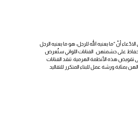
يارا قاسم محاجنة، من سلسلة "غرف"
الادّعاء أنّ “ما يعنيه الله للرجل، هو ما يعنيه الرجل
 والحفاظ على حشمتهن. الفنانات اللواتي ستُعرض
ويض هذه الأنظمة الهرمية. تنقد الفنانات
بمثابة ورشة عمل للبناء المتكرر للتقاليد