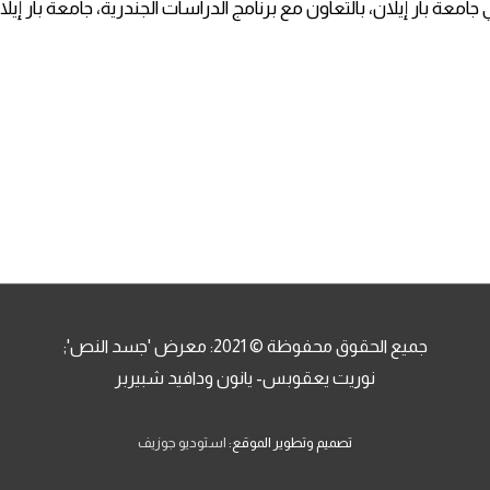
امعة بار إيلان، بالتعاون مع برنامج الدراسات الجندرية، جامعة بار إ
جميع الحقوق محفوظة © 2021: معرض 'جسد النص';
نوريت يعقوبس- يانون ودافيد شبيربر
تصميم وتطوير الموقع:
استوديو جوزيف