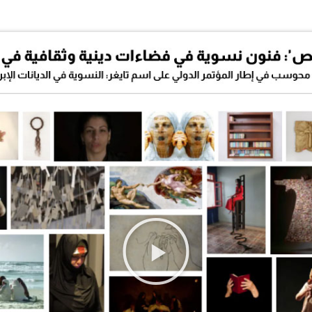
ت
ش
غ
ي
ل
ا