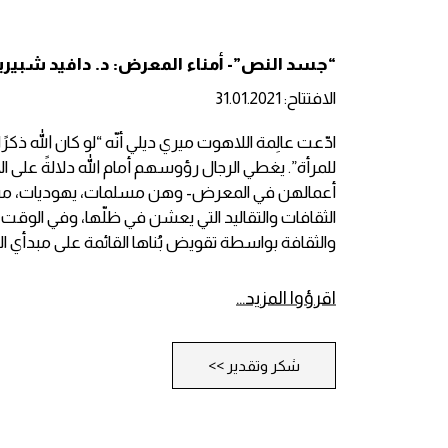
حنان أب
شولا كيشيت، حواء-ليليث/هاجر-
“جسد النص”- أمناء المعرض: د. دافيد شبير
ملك أحد
كيتورا
الافتتاح: 31.01.2021
ادّعت عالِمة اللاهوت ميري ديلي أنّه “لو كان الله ذكرًا،
للمرأة”. يغطي الرجال رؤوسهم أمام الله دلالةً على ا
أعمالهن في المعرض- وهن مسلمات، يهوديات، مسيح
الثقافات والتقاليد التي يعشن في ظلّها، وفي الوق
والثقافة بواسطة تقويض بُناها القائمة على مبدأي ال
اقرؤوا المزيد…
شكر وتقدير >>