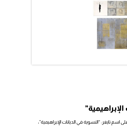
لإبراهيمية”
سم تايغر: “النسوية في الديانات الإبراهيمية”،