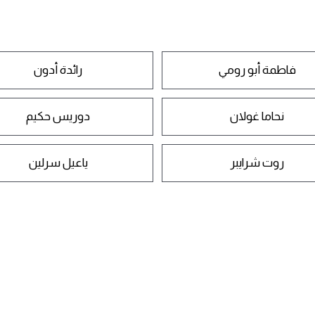
فاطمة أبو رومي
رائدة أدون
نحاما غولان
دوريس حكيم
روت شرايبر
ياعيل سرلين